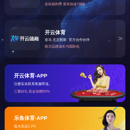
电子零件振动盘
它能把各种产品有序地排列出来，配合自动组
装设备将产品各个部位组装起来成为完整的一个产品。
（此内容由
millionwaystomother.com
提供）
上一条:
五金螺丝振动盘
下一条:
福州振动盘
爱游戏体育网址相关的文章
浅析振动盘工作原理
振动盘厂家告诉你振动盘振动乏力或过慢的原因
福州道同带你认识什么是振动盘
揭秘振动盘底座如何鉴别好坏
相关产品