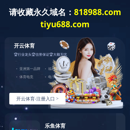
爱游戏体育网址
网站爱游戏体育网址-爱游戏体育官网
视觉检测设备
振动盘
电子五金/塑料类精密振动
盘
食品/医药/小商品类振动
盘
振动顶盘展示
振动盘辅助设备展示
涂层举例
非标自动化产品
振动盘展示
振动底座展示
控制器展示
行业用途展示