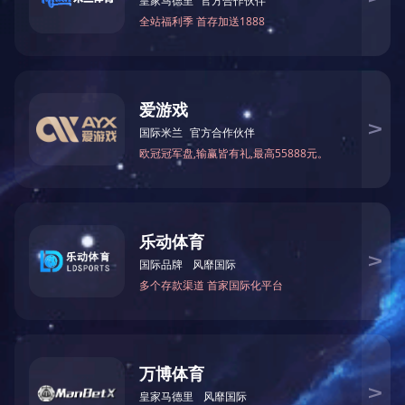
揭秘振动盘底座如何鉴别好坏
福州道同带你认识什么是振动盘
振动盘厂家告诉你振动盘振动乏力或过慢的原因
浅析振动盘工作原理
精密振动盘
螺丝振动盘
自动振动盘
您所在的位置：
网站爱游戏体育网址-爱游戏体育官网
>
产品
中心
>
振动盘展示
电子零件振动盘