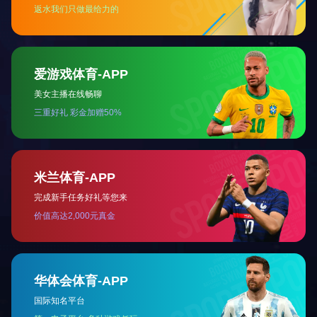
福州振动盘涂层
防刮花振动盘涂层
振动盘
福州振动盘
版权所有
福建道同机械有限公司
（
millionwaystomother.com
）
电话：15392003981 地址：福州市仓山区连坂村连坂新村4号
备案号:
技术支持：
福建道同机械振动盘定制厂是一家生产和批发
精密振动盘
,
小
型振动盘
,
直线振动盘
,
自动送料振动盘
,五金振动盘,震动盘,振
动盘配件等自动化设备的厂家,提供直线送料解决方案,用品质,