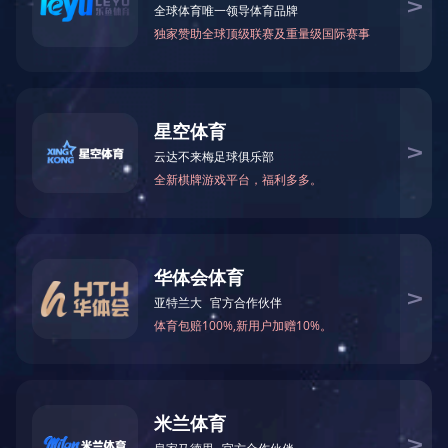
新闻资讯
公司动态
振动盘知识
关于我们
联系我们
产品导航
视觉检测设备
电子五金/塑料类精密振动盘
食品/医药/小商品类振动盘
振动盘辅助设备展示
涂层举例
振动盘展示
振动底座展示
振动盘知识