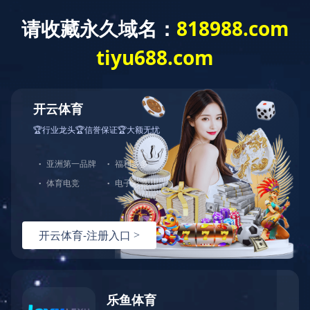
爱游戏体育网址
网站爱游戏体育网址-爱游戏体育官网
视觉检测设备
振动盘
电子五金/塑料类精密振动
盘
食品/医药/小商品类振动
盘
振动顶盘展示
振动盘辅助设备展示
涂层举例
非标自动化产品
振动盘展示
振动底座展示
控制器展示
行业用途展示